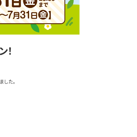
ン！
ました。